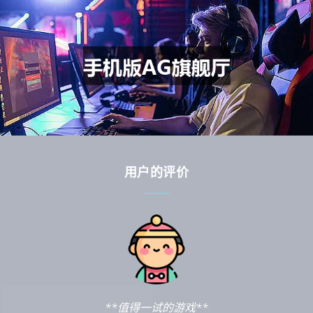
用户的评价
**值得一试的游戏**