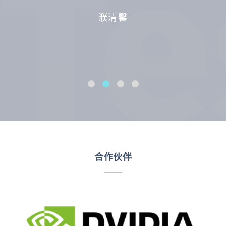
濮清馨
合作伙伴