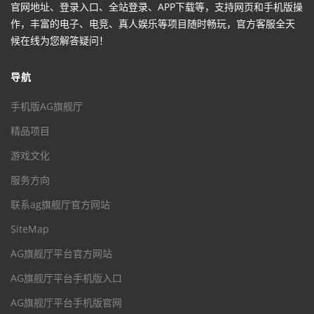
官网地址、登录入口、全站登录、APP下载等，支持网页和手机版操
作，丰富的电子、电竞、真人娱乐等项目随时畅玩，官方客服全天
候在线为您解答疑问！
导航
手机版AG旗舰厅
精品项目
游戏文化
服务方向
联系ag旗舰厅官方网站
SiteMap
AG旗舰厅平台官方网站
AG旗舰厅平台手机版入口
AG旗舰厅平台手机版官网