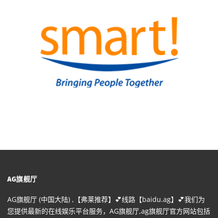
AG旗舰厅
AG旗舰厅 (中国大陆) ,【弗莱推荐】💕线路【baidu.ag】💕我们为
您提供最新的在线娱乐平台服务，AG旗舰厅,ag旗舰厅官方网站包括