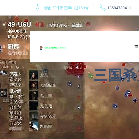
地址: 仁怀市舰醉山谷159号
13594780411
首
三国杀