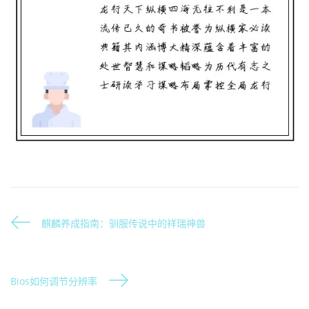
麒麟养成指南：驯服传说中的祥瑞神兽
Bios如何调节分辨率