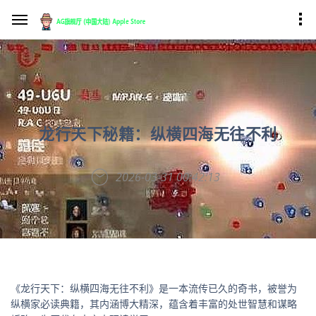
龙行天下秘籍：纵横四海无往不利
2026-03-31 00:42:13
《龙行天下：纵横四海无往不利》是一本流传已久的奇书，被誉为
纵横家必读典籍，其内涵博大精深，蕴含着丰富的处世智慧和谋略