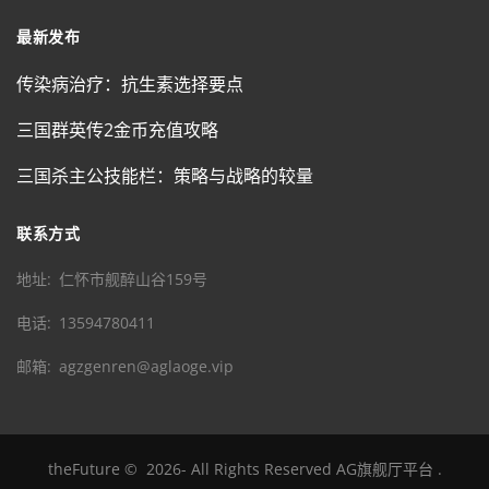
最新发布
传染病治疗：抗生素选择要点
三国群英传2金币充值攻略
三国杀主公技能栏：策略与战略的较量
联系方式
地址
仁怀市舰醉山谷159号
电话
13594780411
邮箱
agzgenren@aglaoge.vip
theFuture
©
2026
- All Rights Reserved
AG旗舰厅平台
.