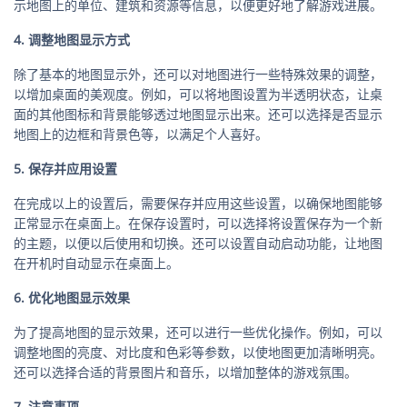
示地图上的单位、建筑和资源等信息，以便更好地了解游戏进展。
4. 调整地图显示方式
除了基本的地图显示外，还可以对地图进行一些特殊效果的调整，
以增加桌面的美观度。例如，可以将地图设置为半透明状态，让桌
面的其他图标和背景能够透过地图显示出来。还可以选择是否显示
地图上的边框和背景色等，以满足个人喜好。
5. 保存并应用设置
在完成以上的设置后，需要保存并应用这些设置，以确保地图能够
正常显示在桌面上。在保存设置时，可以选择将设置保存为一个新
的主题，以便以后使用和切换。还可以设置自动启动功能，让地图
在开机时自动显示在桌面上。
6. 优化地图显示效果
为了提高地图的显示效果，还可以进行一些优化操作。例如，可以
调整地图的亮度、对比度和色彩等参数，以使地图更加清晰明亮。
还可以选择合适的背景图片和音乐，以增加整体的游戏氛围。
7. 注意事项