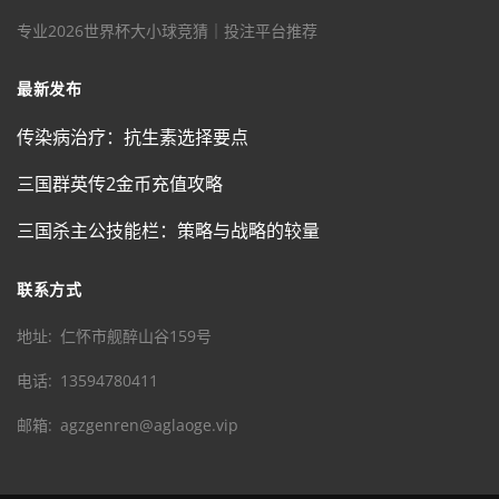
专业2026世界杯大小球竞猜｜投注平台推荐
最新发布
传染病治疗：抗生素选择要点
三国群英传2金币充值攻略
三国杀主公技能栏：策略与战略的较量
联系方式
地址
仁怀市舰醉山谷159号
电话
13594780411
邮箱
agzgenren@aglaoge.vip