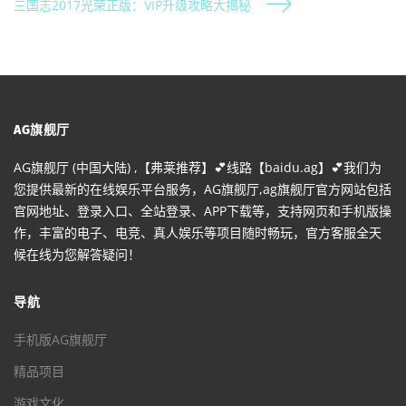
三国志2017光荣正版：VIP升级攻略大揭秘
AG旗舰厅
AG旗舰厅 (中国大陆) ,【弗莱推荐】💕线路【baidu.ag】💕我们为
您提供最新的在线娱乐平台服务，AG旗舰厅,ag旗舰厅官方网站包括
官网地址、登录入口、全站登录、APP下载等，支持网页和手机版操
作，丰富的电子、电竞、真人娱乐等项目随时畅玩，官方客服全天
候在线为您解答疑问！
导航
手机版AG旗舰厅
精品项目
游戏文化